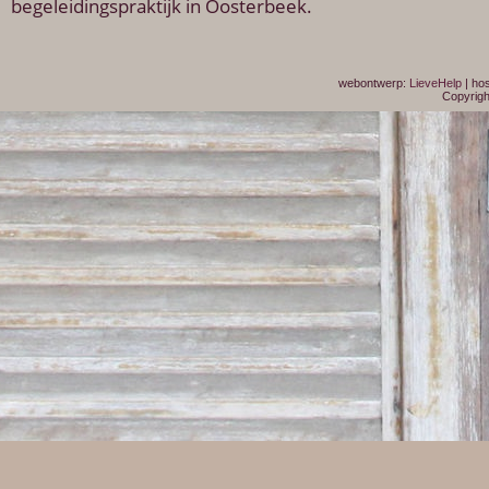
begeleidingspraktijk in Oosterbeek.
webontwerp:
LieveHelp
| ho
Copyrigh